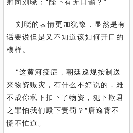
射向刘晓：“陛下有无口谕？”
刘晓的表情更加犹豫，显然是有
话要说但是又不知道该如何开口的
模样。
“这黄河疫症，朝廷巡规按制送
来物资赈灾，有什么不好说的，难
不成你私下扣下了物资，犯下欺君
之罪怕我们殿下责罚？”唐逸霄不
慌不忙道。