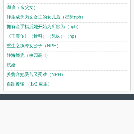
湖底（亲父女）
转生成为肉文女主的女儿后（星际nph）
拥有金手指后她开始为所欲为（nph）
《玉壶传》（骨科）（兄妹）（np）
重生之纨绔女公子（NPH）
静海旖旎（校园高H）
试婚
姜赞容她受苦又受难（NPH）
自蹈覆辙 （1v2 重生）