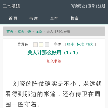
二七姐姐
阅读历史
|
登录
|
注册
首 页
书 库
全本
搜索
首页
耽美小说
谋臣
美人计那么好用
背景色：
字体：
[
很小
标准
很大
]
美人计那么好用（1 / 1）
加入书签
刘晓的阵仗确实是不小，老远就
看得到那边的帐篷，还有侍卫在周
围一圈守着。